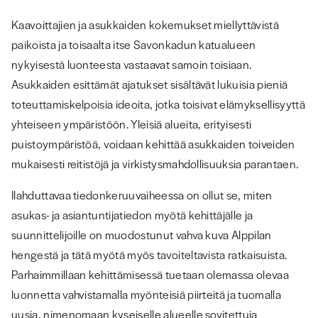
Kaavoittajien ja asukkaiden kokemukset miellyttävistä
paikoista ja toisaalta itse Savonkadun katualueen
nykyisestä luonteesta vastaavat samoin toisiaan.
Asukkaiden esittämät ajatukset sisältävät lukuisia pieniä
toteuttamiskelpoisia ideoita, jotka toisivat elämyksellisyyttä
yhteiseen ympäristöön. Yleisiä alueita, erityisesti
puistoympäristöä, voidaan kehittää asukkaiden toiveiden
mukaisesti reitistöjä ja virkistysmahdollisuuksia parantaen.
Ilahduttavaa tiedonkeruuvaiheessa on ollut se, miten
asukas- ja asiantuntijatiedon myötä kehittäjälle ja
suunnittelijoille on muodostunut vahva kuva Alppilan
hengestä ja tätä myötä myös tavoiteltavista ratkaisuista.
Parhaimmillaan kehittämisessä tuetaan olemassa olevaa
luonnetta vahvistamalla myönteisiä piirteitä ja tuomalla
uusia, nimenomaan kyseiselle alueelle sovitettuja