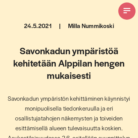
Avaa val
24.5.2021
|
Milla Nummikoski
Savonkadun ympäristöä
kehitetään Alppilan hengen
mukaisesti
Savonkadun ympäristön kehittäminen käynnistyi
monipuolisella tiedonkeruulla ja eri
osallistujatahojen näkemysten ja toiveiden
esittämisellä alueen tulevaisuutta koskien.
Asukastilaisuudessa 2.6. esitellään suunnittelun