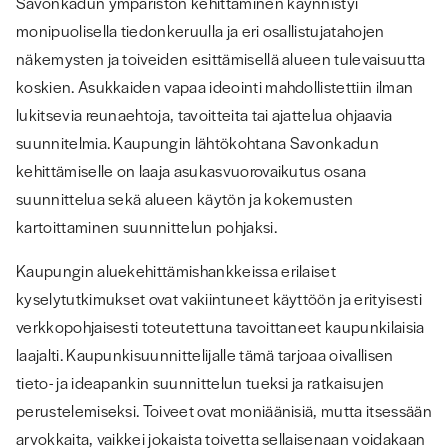
Savonkadun ympäristön kehittäminen käynnistyi
monipuolisella tiedonkeruulla ja eri osallistujatahojen
näkemysten ja toiveiden esittämisellä alueen tulevaisuutta
koskien. Asukkaiden vapaa ideointi mahdollistettiin ilman
lukitsevia reunaehtoja, tavoitteita tai ajattelua ohjaavia
suunnitelmia. Kaupungin lähtökohtana Savonkadun
kehittämiselle on laaja asukasvuorovaikutus osana
suunnittelua sekä alueen käytön ja kokemusten
kartoittaminen suunnittelun pohjaksi.
Kaupungin aluekehittämishankkeissa erilaiset
kyselytutkimukset ovat vakiintuneet käyttöön ja erityisesti
verkkopohjaisesti toteutettuna tavoittaneet kaupunkilaisia
laajalti. Kaupunkisuunnittelijalle tämä tarjoaa oivallisen
tieto- ja ideapankin suunnittelun tueksi ja ratkaisujen
perustelemiseksi. Toiveet ovat moniäänisiä, mutta itsessään
arvokkaita, vaikkei jokaista toivetta sellaisenaan voidakaan